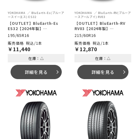
YOKOHAMA
BluEarth-Es(ブルーア
YOKOHAMA
BluEarth-RV(ブルーア
ースイーエス) ES32
ースアールブイ) RV03
【OUTLET】BluEarth-Es
【OUTLET】BluEarth-RV
ES32【2024年製】
RV03【2024年製】
195/65R16 92V
215/60R16 95H
195/65R16
215/60R16
税込/1本
税込/1本
￥
11,440
￥
12,870
在庫：△
在庫：△
詳細を見る
詳細を見る
arrow_forward_ios
arrow_forward_ios