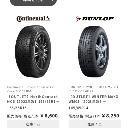
Continental
NorthContact(ノー
DUNLOP
WINTER MAXX(ウィンタ
スコンタクト) NC6
ーマックス) WM03
【OUTLET】NorthContact
【OUTLET】WINTER MAXX
NC6【2023年製】165/55R15
WM03【2023年製】
75T
165/65R14 79Q
165/55R15
165/65R14
￥
6,600
￥
8,250
税込/1本
税込/1本
在庫：△
在庫：△