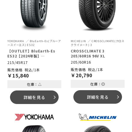
MICHELIN
CROSSCLIMATE(クロス
YOKOHAMA
BluEarth-Es(ブルーア
クライメート) 3
ースイーエス) ES32
CROSSCLIMATE 3
【OUTLET】BluEarth-Es
205/60R16 96V XL
ES32【2024年製】
215/45R17 91V XL
205/60R16
215/45R17
税込/1本
税込/1本
￥
20,790
￥
15,840
在庫：◎
在庫：△
詳細を見る
詳細を見る
arrow_forward_ios
arrow_forward_ios