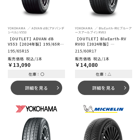
YOKOHAMA
ADVAN dB(アドバンデ
YOKOHAMA
BluEarth-RV(ブルーア
シベル) V553
ースアールブイ) RV03
【OUTLET】ADVAN dB
【OUTLET】BluEarth-RV
V553【2024年製】195/65R15
RV03【2024年製】
91H
215/60R17 96H
195/65R15
215/60R17
税込/1本
税込/1本
￥
13,090
￥
14,080
在庫：〇
在庫：△
詳細を見る
詳細を見る
arrow_forward_ios
arrow_forward_ios