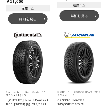
￥
11,000
在庫：△
在庫：△
詳細を見る
arrow_forward_ios
詳細を見る
arrow_forward_ios
MICHELIN
CROSSCLIMATE(クロス
Continental
NorthContact(ノー
クライメート) 3
スコンタクト) NC6
CROSSCLIMATE 3
【OUTLET】NorthContact
205/55R17 95V XL
NC6【2023年製】215/55R17