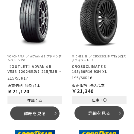
MICHELIN
CROSSCLIMATE(クロス
YOKOHAMA
ADVAN dB(アドバンデ
クライメート) 3
シベル) V553
CROSSCLIMATE 3
【OUTLET】ADVAN dB
195/60R16 93H XL
V553【2024年製】215/55R17
94W
195/60R16
215/55R17
税込/1本
税込/1本
￥
21,340
￥
21,120
在庫：〇
在庫：△
詳細を見る
詳細を見る
arrow_forward_ios
arrow_forward_ios