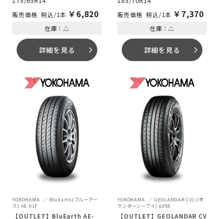
175/65R14
185/70R14
￥
6,820
￥
7,370
税込/1本
税込/1本
在庫：△
在庫：△
詳細を見る
詳細を見る
arrow_forward_ios
arrow_forward_ios
YOKOHAMA
BluEarth(ブルーアー
YOKOHAMA
GEOLANDAR CV(ジオ
ス) AE-01F
ランダーシーブイ) G058
【OUTLET】BluEarth AE-
【OUTLET】GEOLANDAR CV