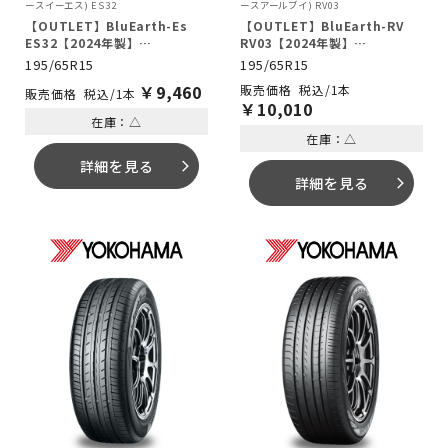
ースイーエス) ES32
ースアールブイ) RV03
【OUTLET】BluEarth-Es
【OUTLET】BluEarth-RV
ES32【2024年製】
RV03【2024年製】
195/65R15 91S
195/65R15 91H
195/65R15
195/65R15
￥
9,460
税込/1本
税込/1本
￥
10,010
在庫：△
在庫：△
詳細を見る
arrow_forward_ios
詳細を見る
arrow_forward_ios