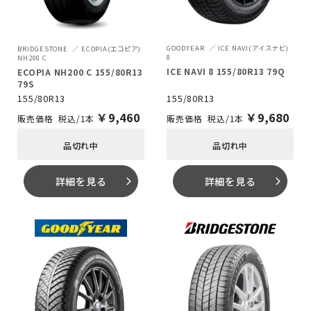
GOODYEAR
ICE NAVI(アイスナビ)
BRIDGESTONE
ECOPIA(エコピア)
8
NH200 C
ICE NAVI 8 155/80R13 79Q
ECOPIA NH200 C 155/80R13
79S
155/80R13
155/80R13
￥
9,680
￥
9,460
税込/1本
税込/1本
品切れ中
品切れ中
詳細を見る
詳細を見る
arrow_forward_ios
arrow_forward_ios