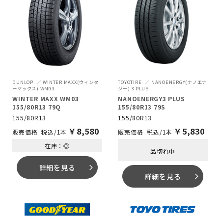
DUNLOP
WINTER MAXX(ウィンタ
TOYOTIRE
NANOENERGY(ナノエナ
ーマックス) WM03
ジー) 3 PLUS
WINTER MAXX WM03
NANOENERGY3 PLUS
155/80R13 79Q
155/80R13 79S
155/80R13
155/80R13
￥
8,580
￥
5,830
税込/1本
税込/1本
在庫：◎
品切れ中
詳細を見る
arrow_forward_ios
詳細を見る
arrow_forward_ios