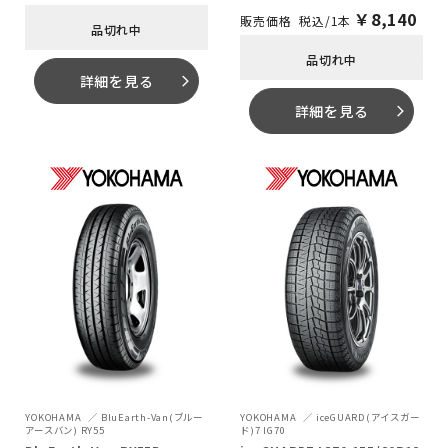
￥
8,140
税込/1本
品切れ中
品切れ中
詳細を見る
arrow_forward_ios
詳細を見る
arrow_forward_ios
YOKOHAMA
BluEarth-Van(ブルー
YOKOHAMA
iceGUARD(アイスガー
アースバン) RY55
ド)7 IG70