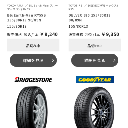
YOKOHAMA
BluEarth-Van(ブルー
TOYOTIRE
DELVEX(デルベックス)
アースバン) RY55
935
BluEarth-Van RY55B
DELVEX 935 155/80R13
155/80R13 90/89N
90/89N
155/80R13
155/80R13
￥
9,240
￥
9,350
税込/1本
税込/1本
品切れ中
品切れ中
詳細を見る
詳細を見る
arrow_forward_ios
arrow_forward_ios