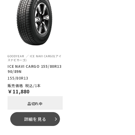
GOODYEAR
ICE NAVI CARGO(アイ
スナビカーゴ)
ICE NAVI CARGO 155/80R13
90/89N
155/80R13
税込/1本
￥
11,880
品切れ中
詳細を見る
arrow_forward_ios