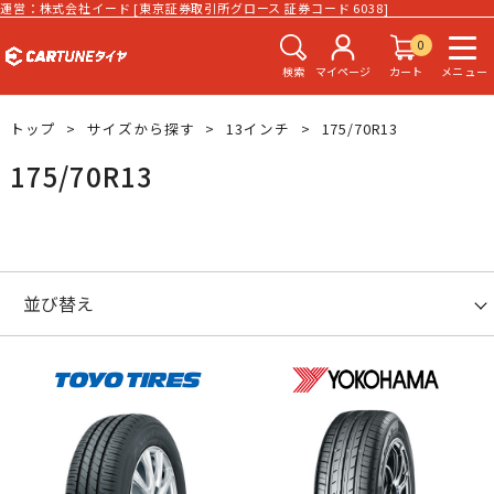
運営：株式会社イード [東京証券取引所グロース 証券コード 6038]
0
検索
マイページ
カート
メニュー
トップ
サイズから探す
13インチ
175/70R13
175/70R13