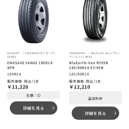
DUNLOP
ENASAVE(エナセーブ)
YOKOHAMA
BluEarth-Van(ブルー
VAN01
アースバン) RY55
ENASAVE VAN01 185R14
BluEarth-Van RY55B
8PR
185/80R14 97/95N
185R14
185/80R14
税込/1本
税込/1本
￥
11,220
￥
12,210
在庫：◎
品切れ中
詳細を見る
arrow_forward_ios
詳細を見る
arrow_forward_ios