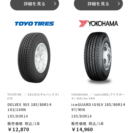
詳細を見る
詳細を見る
arrow_forward_ios
arrow_forward_ios
TOYOTIRE
DELVEX(デルベックス)
YOKOHAMA
iceGUARD(アイスガー
935
ド) iG91 for VAN
DELVEX 935 185/80R14
iceGUARD IG91V 185/80R14
102/100N
97/95N
185/80R14
185/80R14
税込/1本
税込/1本
￥
12,870
￥
14,960