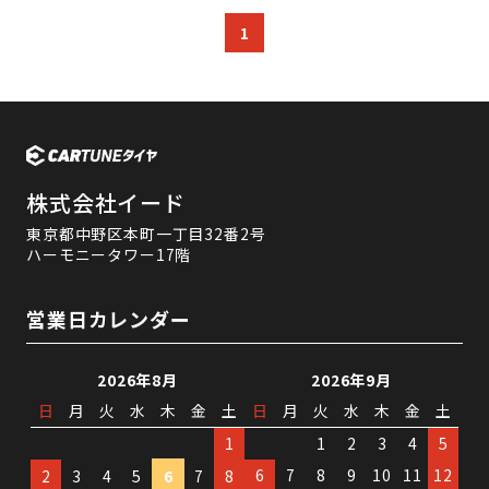
1
株式会社イード
東京都中野区本町一丁目32番2号
ハーモニータワー17階
営業日カレンダー
2026年8月
2026年9月
日
月
火
水
木
金
土
日
月
火
水
木
金
土
1
1
2
3
4
5
6
7
8
9
10
11
12
2
3
4
5
6
7
8