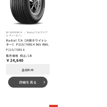
BF GOODRICH
Radial T/A(ラジア
ル ティーエー)
Radial T/A【片側ホワイトレ
ター】 P215/70R14 96S RWL
P215/70R14
税込/1本
￥
24,640
品切れ中
詳細を見る
arrow_forward_ios