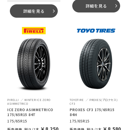
詳細を見る
arrow_forward_ios
詳細を見る
arrow_forward_ios
PIRELLI
WINTER ICE ZERO
TOYOTIRE
PROXES(プロクセス)
ASIMMETRICO
CF3
ICE ZERO ASIMMETRICO
PROXES CF3 175/65R15
175/65R15 84T
84H
175/65R15
175/65R15
￥
8,250
￥
8,580
税込/1本
税込/1本