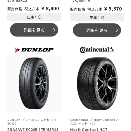
175/65R15
175/65R15
￥
8,800
￥
9,570
税込/1本
税込/1本
在庫：〇
在庫：◎
詳細を見る
詳細を見る
arrow_forward_ios
arrow_forward_ios
DUNLOP
ENASAVE(エナセーブ)
Continental
NorthContact(ノー
EC205
スコンタクト) NC7
ENASAVE EC205 175/65R15
NorthContact NC7