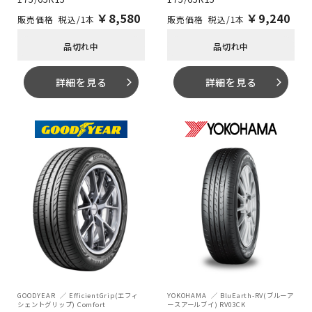
￥
8,580
￥
9,240
税込/1本
税込/1本
品切れ中
品切れ中
詳細を見る
詳細を見る
arrow_forward_ios
arrow_forward_ios
GOODYEAR
EfficientGrip(エフィ
YOKOHAMA
BluEarth-RV(ブルーア
シェントグリップ) Comfort
ースアールブイ) RV03CK