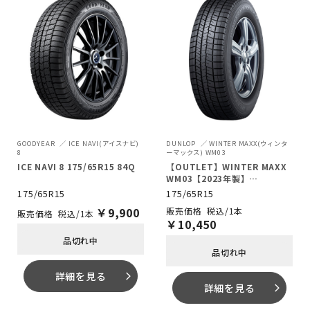
GOODYEAR
ICE NAVI(アイスナビ)
DUNLOP
WINTER MAXX(ウィンタ
8
ーマックス) WM03
ICE NAVI 8 175/65R15 84Q
【OUTLET】WINTER MAXX
WM03【2023年製】
175/65R15 84Q
175/65R15
175/65R15
￥
9,900
税込/1本
税込/1本
￥
10,450
品切れ中
品切れ中
詳細を見る
arrow_forward_ios
詳細を見る
arrow_forward_ios