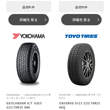
品切れ中
品切れ中
詳細を見る
詳細を見る
arrow_forward_ios
arrow_forward_ios
YOKOHAMA
GEOLANDAR A/T(ジオ
TOYOTIRE
OBSERVE(オブザーブ)
ランダーエーティー) G015
GIZ3
GEOLANDAR A/T G015
OBSERVE GIZ3 215/70R15
215/70R15 98H
98Q