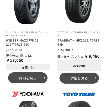
DUNLOP
WINTER MAXX(ウィンタ
TOYOTIRE
TRANPATH(トランパス)
ーマックス) WM03
mpZ
WINTER MAXX WM03
TRANPATH MPZ 215/70R15
215/70R15 98Q
98H
215/70R15
215/70R15
￥
9,460
税込/1本
税込/1本
￥
17,050
品切れ中
在庫：◎
詳細を見る
詳細を見る
arrow_forward_ios
arrow_forward_ios