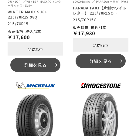
DUNLOP
WINTER MAXX(ウィンタ
YOKOHAMA
PARADA(パラダ) PA03
ーマックス) SJ8+
PARADA PA03【片側ホワイト
WINTER MAXX SJ8+
レター】 215/70R15C
215/70R15 98Q
109/107S
215/70R15C
215/70R15
税込/1本
税込/1本
￥
17,930
￥
17,600
品切れ中
品切れ中
詳細を見る
arrow_forward_ios
詳細を見る
arrow_forward_ios