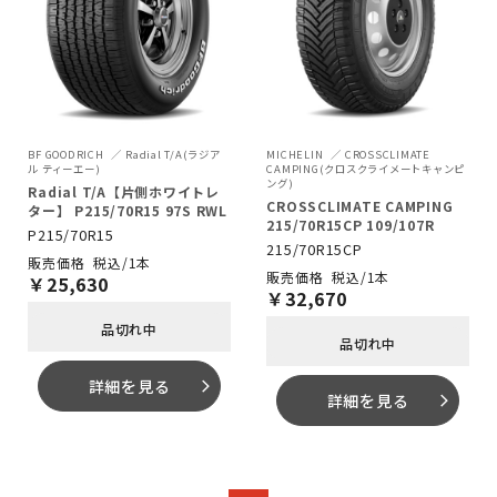
BF GOODRICH
Radial T/A(ラジア
MICHELIN
CROSSCLIMATE
ル ティーエー)
CAMPING(クロスクライメートキャンピ
ング)
Radial T/A【片側ホワイトレ
CROSSCLIMATE CAMPING
ター】 P215/70R15 97S RWL
215/70R15CP 109/107R
P215/70R15
215/70R15CP
税込/1本
税込/1本
￥
25,630
￥
32,670
品切れ中
品切れ中
詳細を見る
arrow_forward_ios
詳細を見る
arrow_forward_ios