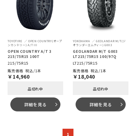
TOYOTIRE
OPEN COUNTRY(オープ
YOKOHAMA
GEOLANDAR M/T(ジ
ンカントリー) A/T III
オランダーエムティー) G003
OPEN COUNTRY A/T 3
GEOLANDAR M/T G003
215/75R15 100T
LT215/75R15 100/97Q
215/75R15
LT215/75R15
税込/1本
税込/1本
￥
14,960
￥
18,040
品切れ中
品切れ中
詳細を見る
詳細を見る
arrow_forward_ios
arrow_forward_ios
1