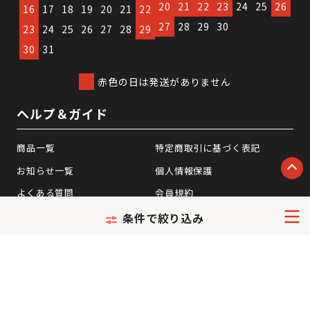
20
21
22
23
24
25
26
16
17
18
19
20
21
22
27
28
29
30
23
24
25
26
27
28
29
30
31
赤色の日は発送がありません
ヘルプ＆ガイド
商品一覧
特定商取引に基づく表記
お知らせ一覧
個人情報保護
よくある質問
会員規約
マイページ
カスタマーハラスメント
条件で絞り込み
基本方針
お問い合わせ
運営会社
タイヤサイズ
タイヤの特集・コラム
CARTUNEタイヤは、株式会社イード(東証グロ
ース上場)の運営するサービスです。