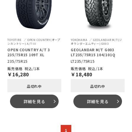
TOYOTIRE
OPEN COUNTRY(オープ
YOKOHAMA
GEOLANDAR M/T(ジ
ンカントリー) A/T III
オランダーエムティー) G003
OPEN COUNTRY A/T 3
GEOLANDAR M/T G003
235/75R15 109T XL
LT235/75R15 104/101Q
235/75R15
LT235/75R15
税込/1本
税込/1本
￥
16,280
￥
18,480
品切れ中
品切れ中
詳細を見る
詳細を見る
arrow_forward_ios
arrow_forward_ios
1