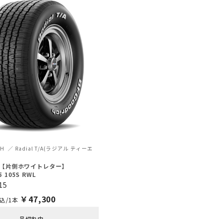
CH
Radial T/A(ラジアル ティーエ
T/A【片側ホワイトレター】
5 105S RWL
15
￥
47,300
込/1本
品切れ中