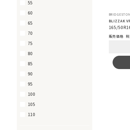
55
60
BRIDGESTO
BLIZZAK V
65
165/50R1
70
税
75
80
85
90
95
100
105
110