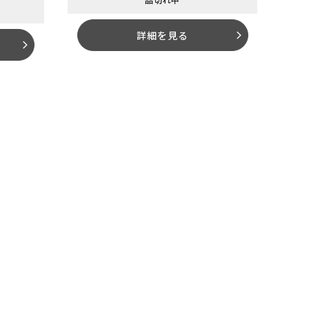
詳細を見る
arrow_forward_ios
arrow_forward_ios