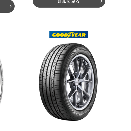
詳細を見る
arrow_forward_ios
arrow_forward_ios