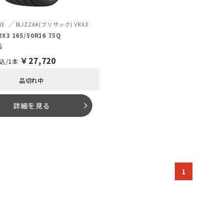
NE
BLIZZAK(ブリザック) VRX3
RX3 165/50R16 75Q
6
￥
27,720
込/1本
品切れ中
詳細を見る
arrow_forward_ios
1