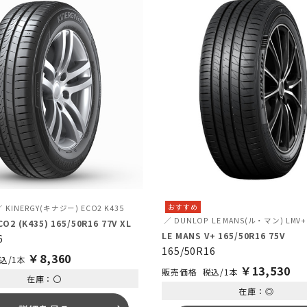
おすすめ
KINERGY(キナジー) ECO2 K435
DUNLOP
LE MANS(ル・マン) LMV+
CO2 (K435) 165/50R16 77V XL
LE MANS V+ 165/50R16 75V
6
165/50R16
￥
8,360
込/1本
￥
13,530
税込/1本
在庫：〇
在庫：◎