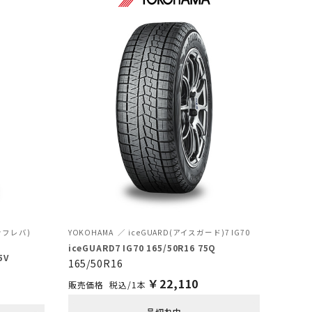
バンフレバ)
YOKOHAMA
iceGUARD(アイスガード)7 IG70
iceGUARD7 IG70 165/50R16 75Q
5V
165/50R16
￥
22,110
税込/1本
品切れ中