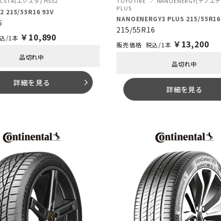
ECSTA(エクスタ) HS52
TOYOTIRE
NANOENERGY(ナノエナ
PLUS
2 215/55R16 93V
NANOENERGY3 PLUS 215/55R16
6
215/55R16
￥
10,890
込/1本
￥
13,200
税込/1本
品切れ中
品切れ中
詳細を見る
arrow_forward_ios
詳細を見る