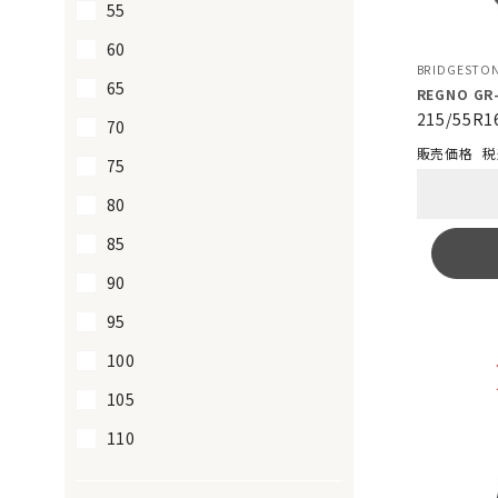
55
60
BRIDGESTO
65
REGNO GR-
215/55R1
70
税
75
80
85
90
95
100
105
110