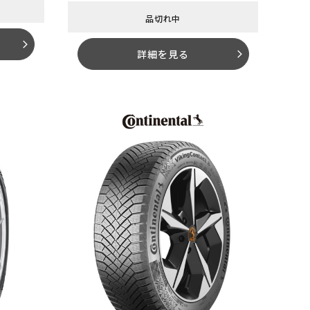
品切れ中
arrow_forward_ios
詳細を見る
arrow_forward_ios