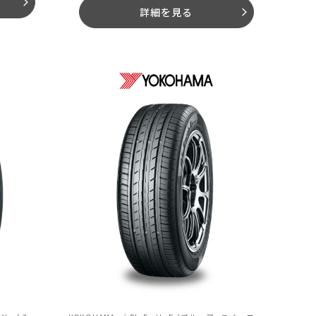
arrow_forward_ios
詳細を見る
arrow_forward_ios