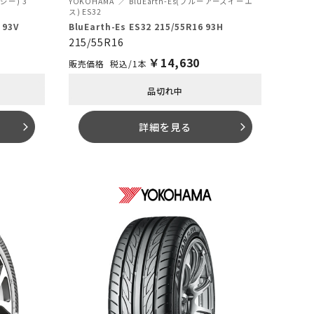
ジー) 3
YOKOHAMA
BluEarth-Es(ブルーアースイーエ
ス) ES32
 93V
BluEarth-Es ES32 215/55R16 93H
215/55R16
￥
14,630
税込/1本
品切れ中
詳細を見る
arrow_forward_ios
arrow_forward_ios