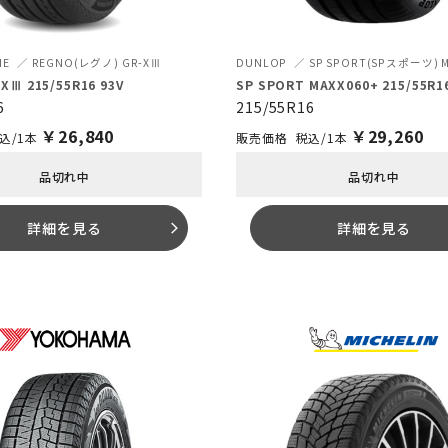
NE
REGNO(レグノ) GR-XⅢ
DUNLOP
SP SPORT(SPスポーツ) M
XⅢ 215/55R16 93V
SP SPORT MAXX060+ 215/55R16
6
215/55R16
￥
26,840
￥
29,260
込/1本
税込/1本
品切れ中
品切れ中
詳細を見る
詳細を見る
arrow_forward_ios