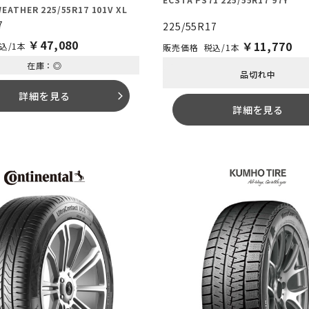
ATHER 225/55R17 101V XL
7
225/55R17
￥
47,080
￥
11,770
込/1本
税込/1本
在庫：◎
品切れ中
詳細を見る
arrow_forward_ios
詳細を見る