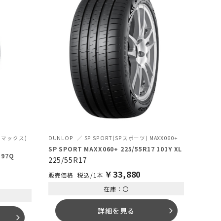
ターマックス)
DUNLOP
SP SPORT(SPスポーツ) MAXX060+
SP SPORT MAXX060+ 225/55R17 101Y XL
 97Q
225/55R17
￥
33,880
税込/1本
在庫：〇
詳細を見る
arrow_forward_ios
arrow_forward_ios