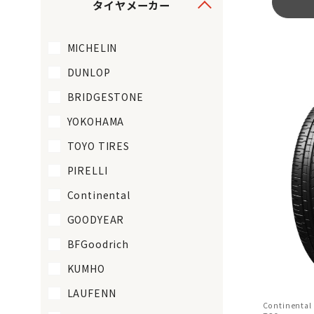
タイヤメーカー
MICHELIN
DUNLOP
BRIDGESTONE
YOKOHAMA
TOYO TIRES
PIRELLI
Continental
GOODYEAR
BFGoodrich
KUMHO
LAUFENN
Continental