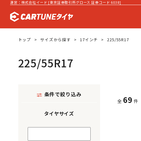
運営：株式会社イード [東京証券取引所グロース 証券コード 6038]
トップ
サイズから探す
17インチ
225/55R17
225/55R17
条件で絞り込み
69
全
件
タイヤサイズ