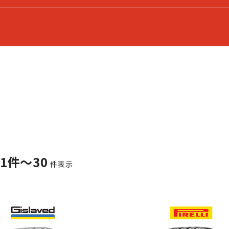
1件～30
件表示