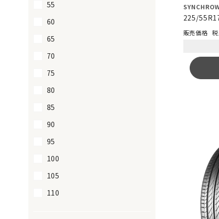
55
SYNCHROWE
225/55R1
60
税
65
70
75
80
85
90
95
100
105
110