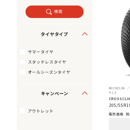
検索
タイヤタイプ
サマータイヤ
スタッドレスタイヤ
オールシーズンタイヤ
MICHELIN
キャンペーン
ト) 2
CROSSCLIM
205/55R1
アウトレット
税