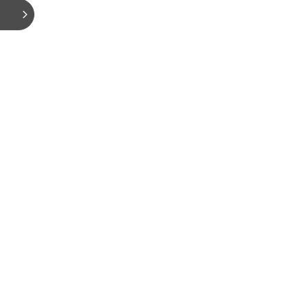
arrow_forward_ios