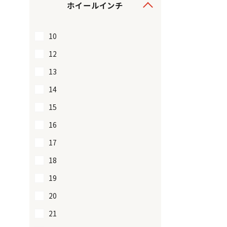
ホイールインチ
10
12
13
14
15
16
17
18
19
20
21