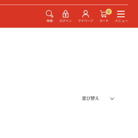
0
検索
ログイン
マイページ
カート
メニュー