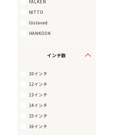
FALKEN
NITTO
Gislaved
HANKOOK
インチ数
10インチ
12インチ
13インチ
14インチ
15インチ
16インチ