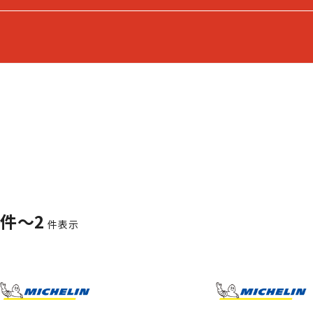
1件～2
件表示