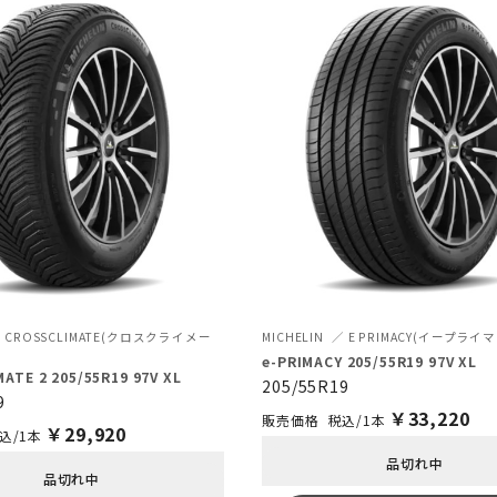
CROSSCLIMATE(クロスクライメー
MICHELIN
E PRIMACY(イープライ
e-PRIMACY 205/55R19 97V XL
ATE 2 205/55R19 97V XL
205/55R19
9
￥
33,220
税込/1本
￥
29,920
込/1本
品切れ中
品切れ中