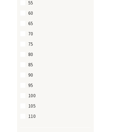
55
60
65
70
75
80
85
90
95
100
105
110