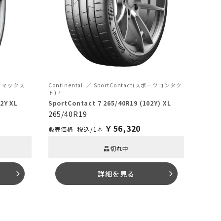
ーツマックス
Continental
SportContact(スポーツコンタク
ト) 7
2Y XL
SportContact 7 265/40R19 (102Y) XL
265/40R19
￥
56,320
税込/1本
品切れ中
詳細を見る
arrow_forward_ios
arrow_forward_ios