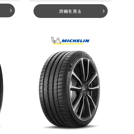
arrow_forward_ios
詳細を見る
arrow_forward_ios