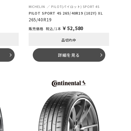
MICHELIN
PILOT(パイロット) SPORT 4S
PILOT SPORT 4S 265/40R19 (102Y) XL
265/40R19
￥
52,580
税込/1本
品切れ中
詳細を見る
arrow_forward_ios
arrow_forward_ios