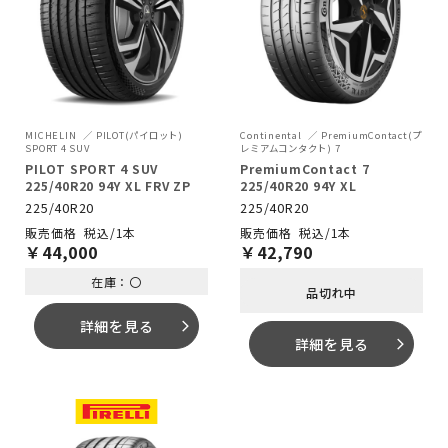
MICHELIN
PILOT(パイロット)
Continental
PremiumContact(プ
SPORT 4 SUV
レミアムコンタクト) 7
PILOT SPORT 4 SUV
PremiumContact 7
225/40R20 94Y XL FRV ZP
225/40R20 94Y XL
225/40R20
225/40R20
税込/1本
税込/1本
￥
44,000
￥
42,790
在庫：〇
品切れ中
詳細を見る
arrow_forward_ios
詳細を見る
arrow_forward_ios