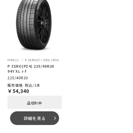
PIRELLI
P ZERO(ピーゼロ) (PZ4)
P ZERO(PZ4) 225/40R20
94Y XL r-f
225/40R20
税込/1本
￥
54,340
品切れ中
詳細を見る
arrow_forward_ios