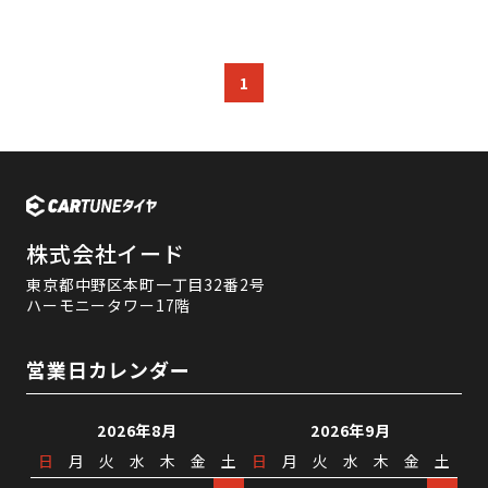
1
株式会社イード
東京都中野区本町一丁目32番2号
ハーモニータワー17階
営業日カレンダー
2026年8月
2026年9月
日
月
火
水
木
金
土
日
月
火
水
木
金
土