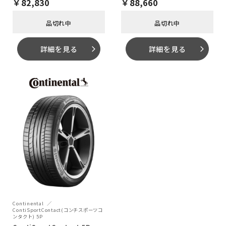
￥
82,830
￥
88,660
品切れ中
品切れ中
詳細を見る
詳細を見る
arrow_forward_ios
arrow_forward_ios
Continental
ContiSportContact(コンチスポーツコ
ンタクト) 5P