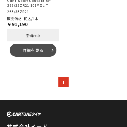
ContiSportContact 5P
265/35ZR21 101Y XL T
265/35ZR21
税込/1本
￥
91,190
品切れ中
詳細を見る
arrow_forward_ios
1
株式会社イード