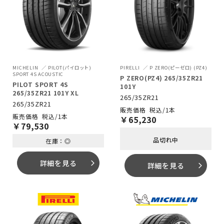
MICHELIN
PILOT(パイロット)
PIRELLI
P ZERO(ピーゼロ) (PZ4)
SPORT 4S ACOUSTIC
P ZERO(PZ4) 265/35ZR21
PILOT SPORT 4S
101Y
265/35ZR21 101Y XL
265/35ZR21
265/35ZR21
税込/1本
税込/1本
￥
65,230
￥
79,530
品切れ中
在庫：◎
詳細を見る
arrow_forward_ios
詳細を見る
arrow_forward_ios