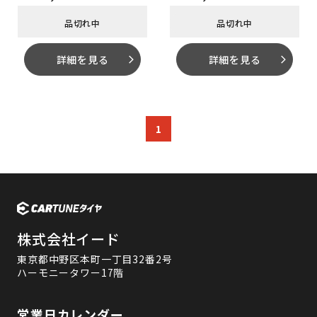
品切れ中
品切れ中
詳細を見る
詳細を見る
arrow_forward_ios
arrow_forward_ios
1
株式会社イード
東京都中野区本町一丁目32番2号
ハーモニータワー17階
営業日カレンダー