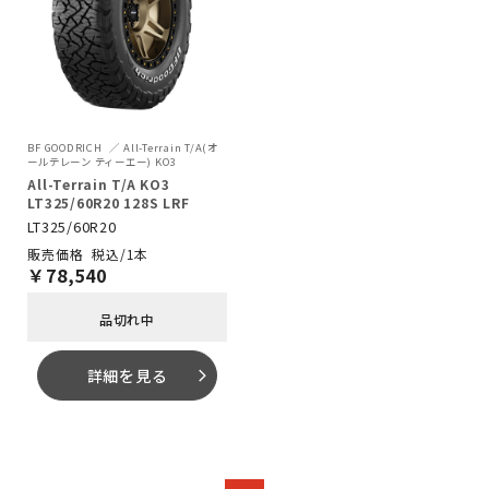
BF GOODRICH
All-Terrain T/A(オ
ールテレーン ティーエー) KO3
All-Terrain T/A KO3
LT325/60R20 128S LRF
LT325/60R20
税込/1本
￥
78,540
品切れ中
詳細を見る
arrow_forward_ios