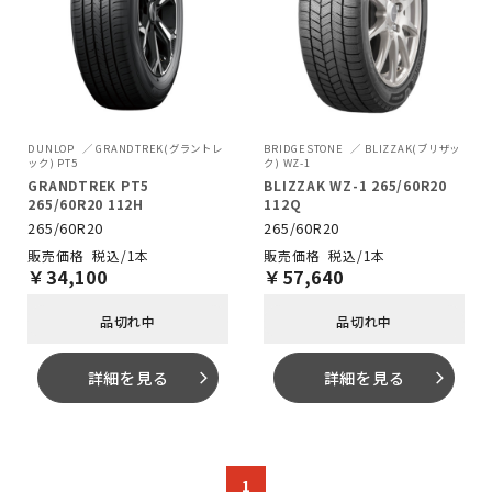
DUNLOP
GRANDTREK(グラントレ
BRIDGESTONE
BLIZZAK(ブリザッ
ック) PT5
ク) WZ-1
GRANDTREK PT5
BLIZZAK WZ-1 265/60R20
265/60R20 112H
112Q
265/60R20
265/60R20
税込/1本
税込/1本
￥
34,100
￥
57,640
品切れ中
品切れ中
詳細を見る
詳細を見る
arrow_forward_ios
arrow_forward_ios
1