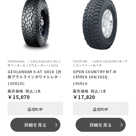
YOKOHAMA
GEOLANDAR X-AT(ジ
TOYOTIRE
OPEN COUNTRY(オープ
オランダーエックスエーティー) G016
ンカントリー) M/T-R
GEOLANDAR X-AT G016【片
OPEN COUNTRY MT-R
側アウトラインホワイトレタ
195R16 104/102Q
ー】 195R16C 104/102Q
195R16C
195R16
税込/1本
税込/1本
￥
15,070
￥
17,820
品切れ中
品切れ中
詳細を見る
詳細を見る
arrow_forward_ios
arrow_forward_ios