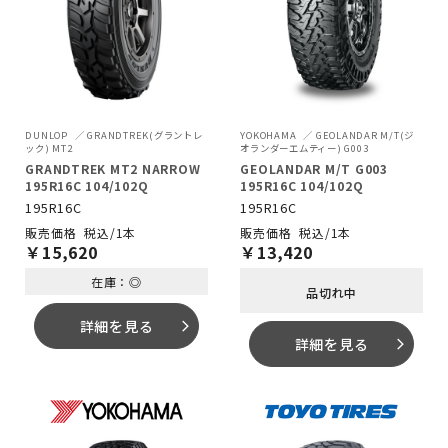
DUNLOP
GRANDTREK(グラントレ
YOKOHAMA
GEOLANDAR M/T(ジ
ック) MT2
オランダーエムティー) G003
GRANDTREK MT2 NARROW
GEOLANDAR M/T G003
195R16C 104/102Q
195R16C 104/102Q
195R16C
195R16C
税込/1本
税込/1本
￥
15,620
￥
13,420
在庫：◎
品切れ中
詳細を見る
arrow_forward_ios
詳細を見る
arrow_forward_ios