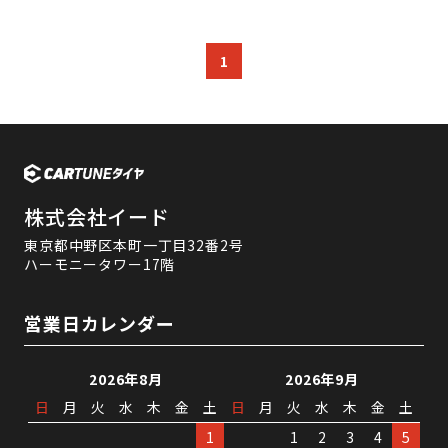
1
株式会社イード
東京都中野区本町一丁目32番2号
ハーモニータワー17階
営業日カレンダー
2026年8月
2026年9月
日
月
火
水
木
金
土
日
月
火
水
木
金
土
1
1
2
3
4
5