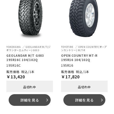
YOKOHAMA
GEOLANDAR M/T(ジ
TOYOTIRE
OPEN COUNTRY(オープ
オランダーエムティー) G003
ンカントリー) M/T-R
GEOLANDAR M/T G003
OPEN COUNTRY MT-R
195R16C 104/102Q
195R16 104/102Q
195R16C
195R16
税込/1本
税込/1本
￥
13,420
￥
17,820
品切れ中
品切れ中
詳細を見る
詳細を見る
arrow_forward_ios
arrow_forward_ios