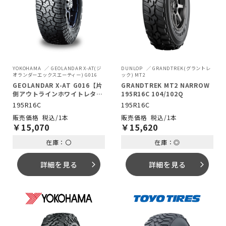
YOKOHAMA
GEOLANDAR X-AT(ジ
DUNLOP
GRANDTREK(グラントレ
オランダーエックスエーティー) G016
ック) MT2
GEOLANDAR X-AT G016【片
GRANDTREK MT2 NARROW
側アウトラインホワイトレタ
195R16C 104/102Q
ー】 195R16C 104/102Q
195R16C
195R16C
税込/1本
税込/1本
￥
15,070
￥
15,620
在庫：〇
在庫：◎
詳細を見る
詳細を見る
arrow_forward_ios
arrow_forward_ios