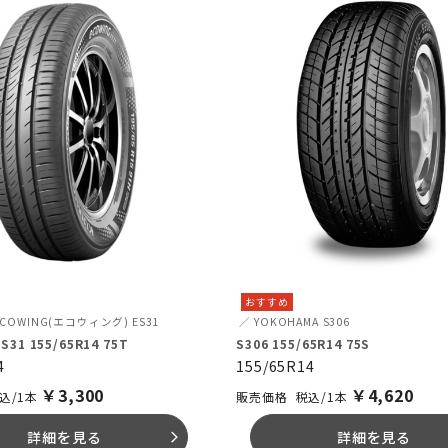
おすすめ
ECOWING(エコウィング) ES31
YOKOHAMA
S306
S31 155/65R14 75T
S306 155/65R14 75S
4
155/65R14
￥
3,300
￥
4,620
込/1本
税込/1本
詳細を見る
詳細を見る
arrow_forward_ios