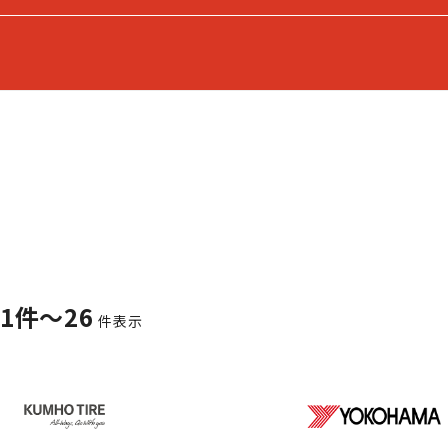
1件～26
件表示