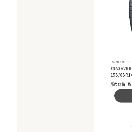
DUNLOP
ENASAVE E
155/65R1
税