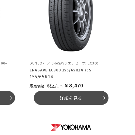
300+
DUNLOP
ENASAVE(エナセーブ) EC300
S
ENASAVE EC300 155/65R14 75S
155/65R14
￥
8,470
税込/1本
詳細を見る
arrow_forward_ios
arrow_forward_ios