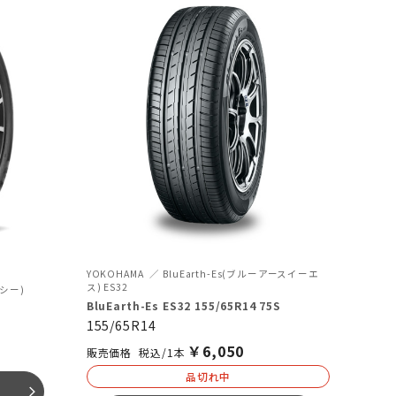
YOKOHAMA
BluEarth-Es(ブルーアースイーエ
ス) ES32
マシー)
BluEarth-Es ES32 155/65R14 75S
155/65R14
￥
6,050
税込/1本
品切れ中
arrow_forward_ios