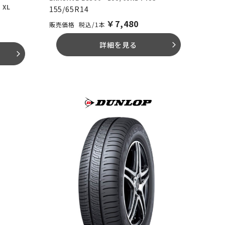
 XL
155/65R14
￥
7,480
税込/1本
詳細を見る
arrow_forward_ios
arrow_forward_ios