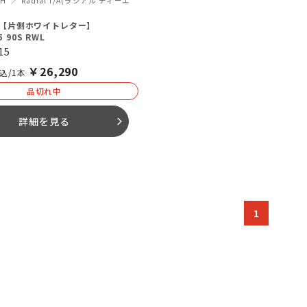
CH
Radial T/A(ラジアル ティーエ
T/A【片側ホワイトレター】
5 90S RWL
15
￥
26,290
込/1本
品切れ中
詳細を見る
arrow_forward_ios
1