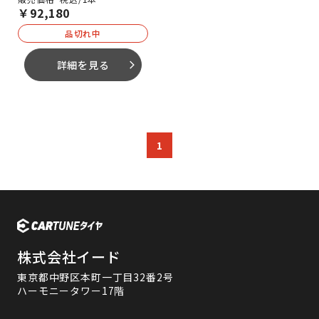
￥
92,180
品切れ中
詳細を見る
arrow_forward_ios
1
株式会社イード
東京都中野区本町一丁目32番2号
ハーモニータワー17階