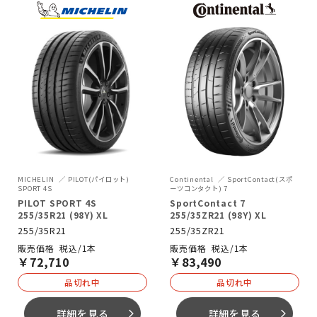
MICHELIN
PILOT(パイロット)
Continental
SportContact(スポ
SPORT 4S
ーツコンタクト) 7
PILOT SPORT 4S
SportContact 7
255/35R21 (98Y) XL
255/35ZR21 (98Y) XL
255/35R21
255/35ZR21
税込/1本
税込/1本
￥
72,710
￥
83,490
品切れ中
品切れ中
詳細を見る
詳細を見る
arrow_forward_ios
arrow_forward_ios