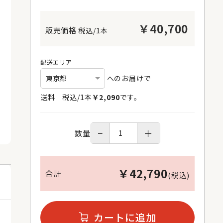
￥
40,700
税込/1本
配送エリア
へのお届けで
送料 税込/
1
本
￥
2,090
です。
−
＋
数量
￥
42,790
合計
(税込)
カートに追加