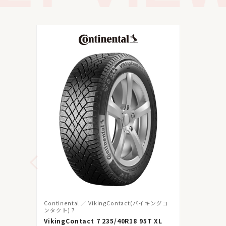
Continental
VikingContact(バイキングコ
ンタクト) 7
VikingContact 7 235/40R18 95T XL