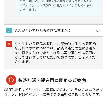
の取り組みとして、簡易的な梱包で発送させていただ
いております。ご理解とご協力のほどよろしくお願い
いたします。
汚れが付いていたら不良品ですか？
Q
タイヤという商品の特性上、配送時に生じる表面的
A
な汚れや擦れについては、品質や走行性能に影響が
ない軽微なものであり、水洗い等で落とせる範囲内
として許容させていただいております。ご了承くだ
さいませ。
info
製造年週・製造国に関するご案内
CARTUNEタイヤでは、お客様に安心してお買い求めいただけ
るよう、下記のポリシーに基づき商品を取り扱っております。