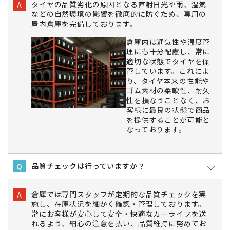
タイヤの品質劣化の原因となる直射日光や雨、湿気
A
などの自然環境の影響を徹底的に防ぐため、専用の
屋内倉庫を完備しております。
倉庫内は通気性や温度管
理にも十分配慮し、常に
適切な状態でタイヤを保
管しています。これによ
り、タイヤ本来の性能や
ゴム素材の柔軟性、耐久
性を損なうことなく、お
客様に最良の状態で商品
を提供することが可能と
なっております。
品質チェックは行っていますか？
Q
倉庫では専門スタッフが定期的な品質チェックを実
A
施し、在庫状況を細かく確認・管理しております。
常にお客様が安心して安全・快適なカーライフを送
れるよう、細心の注意を払い、品質維持に努めてお