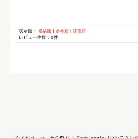
表示順：
|
|
投稿順
参考順
評価順
レビュー件数：0件
タイヤメーカーから探す
Continental (コンチネン