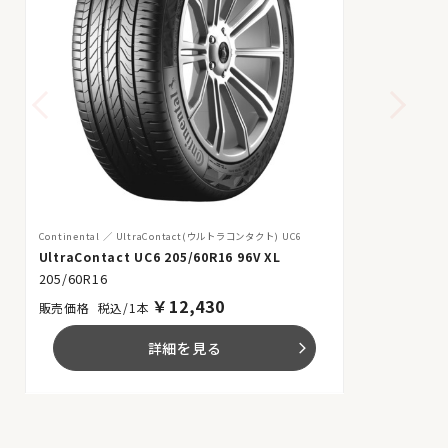
Continental
UltraContact(ウルトラコンタクト) UC6
UltraContact UC6 205/60R16 96V XL
205/60R16
￥
12,430
税込/1本
詳細を見る
arrow_forward_ios