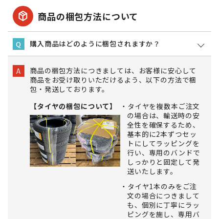
package_2
商品の梱包方法について
購入商品はどのように梱包されますか？
Q
商品の梱包方法につきましては、お客様に安心して
A
商品をお受け取りいただけるよう、以下の方法で梱
包・発送しております。
【タイヤの梱包について】
タイヤを複数本ご注文
の場合は、輸送時の安
全性を確保するため、
基本的に2本ずつセッ
トにしてラッピングを
行い、専用のバンドで
しっかりと固定して発
送いたします。
タイヤ1本のみをご注
文の場合につきまして
も、個別に丁寧にラッ
ピングを施し、専用バ