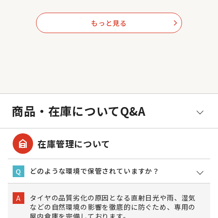
もっと見る
arrow_forward_ios
商品・在庫についてQ&A
garage_home
在庫管理について
どのような環境で保管されていますか？
Q
タイヤの品質劣化の原因となる直射日光や雨、湿気
A
などの自然環境の影響を徹底的に防ぐため、専用の
屋内倉庫を完備しております。