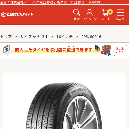
運営：株式会社イード [東京証券取引所グロース 証券コード 6038]
0
検索
マイページ
カート
メニュー
トップ
サイズから探す
16インチ
205/60R16