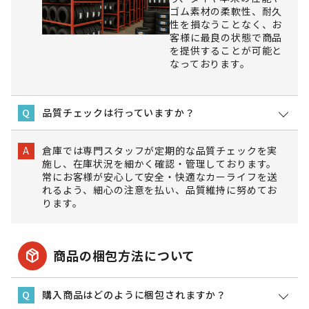
ゴム素材の柔軟性、耐久
性を損なうことなく、お
客様に最良の状態で商品
を提供することが可能と
なっております。
品質チェックは行っていますか？
Q
倉庫では専門スタッフが定期的な品質チェックを実
A
施し、在庫状況を細かく確認・管理しております。
常にお客様が安心して安全・快適なカーライフを送
れるよう、細心の注意を払い、品質維持に努めてお
ります。
package_2
商品の梱包方法について
購入商品はどのように梱包されますか？
Q