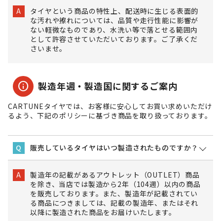
タイヤという商品の特性上、配送時に生じる表面的
A
な汚れや擦れについては、品質や走行性能に影響が
ない軽微なものであり、水洗い等で落とせる範囲内
として許容させていただいております。ご了承くだ
さいませ。
info
製造年週・製造国に関するご案内
CARTUNEタイヤでは、お客様に安心してお買い求めいただけ
るよう、下記のポリシーに基づき商品を取り扱っております。
販売しているタイヤはいつ製造されたものですか？
Q
製造年の記載があるアウトレット（OUTLET）商品
A
を除き、当店では製造から2年（104週）以内の商品
を販売しております。また、製造年が記載されてい
る商品につきましては、記載の製造年、またはそれ
以降に製造された商品をお届けいたします。