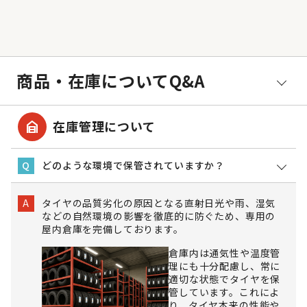
商品・在庫についてQ&A
garage_home
在庫管理について
どのような環境で保管されていますか？
Q
タイヤの品質劣化の原因となる直射日光や雨、湿気
A
などの自然環境の影響を徹底的に防ぐため、専用の
屋内倉庫を完備しております。
倉庫内は通気性や温度管
理にも十分配慮し、常に
適切な状態でタイヤを保
管しています。これによ
り、タイヤ本来の性能や