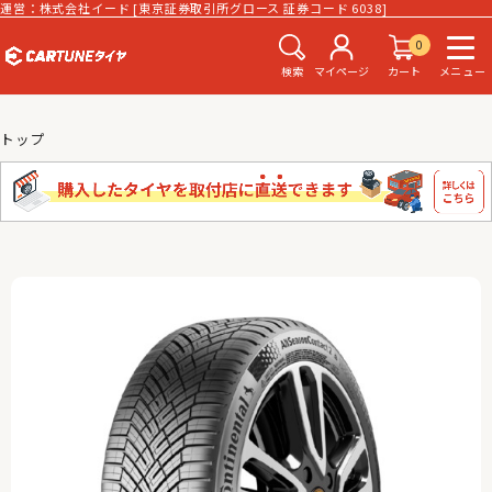
運営：株式会社イード [東京証券取引所グロース 証券コード 6038]
0
検索
マイページ
カート
メニュー
トップ