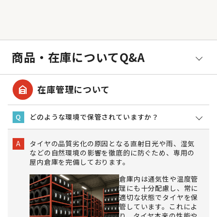
商品・在庫についてQ&A
garage_home
在庫管理について
どのような環境で保管されていますか？
Q
タイヤの品質劣化の原因となる直射日光や雨、湿気
A
などの自然環境の影響を徹底的に防ぐため、専用の
屋内倉庫を完備しております。
倉庫内は通気性や温度管
理にも十分配慮し、常に
適切な状態でタイヤを保
管しています。これによ
り、タイヤ本来の性能や