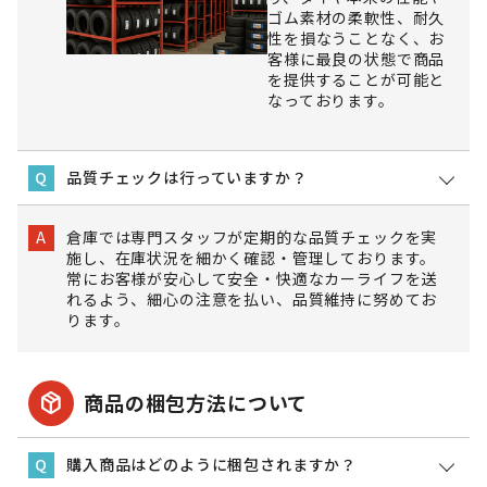
ゴム素材の柔軟性、耐久
性を損なうことなく、お
客様に最良の状態で商品
を提供することが可能と
なっております。
品質チェックは行っていますか？
Q
倉庫では専門スタッフが定期的な品質チェックを実
A
施し、在庫状況を細かく確認・管理しております。
常にお客様が安心して安全・快適なカーライフを送
れるよう、細心の注意を払い、品質維持に努めてお
ります。
package_2
商品の梱包方法について
購入商品はどのように梱包されますか？
Q