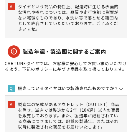
タイヤという商品の特性上、配送時に生じる表面的
A
な汚れや擦れについては、品質や走行性能に影響が
ない軽微なものであり、水洗い等で落とせる範囲内
として許容させていただいております。ご了承くだ
さいませ。
info
製造年週・製造国に関するご案内
CARTUNEタイヤでは、お客様に安心してお買い求めいただけ
るよう、下記のポリシーに基づき商品を取り扱っております。
販売しているタイヤはいつ製造されたものですか？
Q
製造年の記載があるアウトレット（OUTLET）商品
A
を除き、当店では製造から2年（104週）以内の商品
を販売しております。また、製造年が記載されてい
る商品につきましては、記載の製造年、またはそれ
以降に製造された商品をお届けいたします。