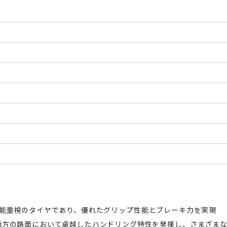
された性能重視のタイヤであり、優れたグリップ性能とブレーキ力を実現
両方の路面において卓越したハンドリング特性を発揮し、さまざま