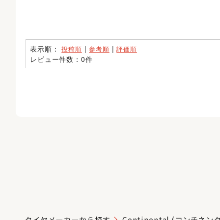
表示順：
|
|
投稿順
参考順
評価順
レビュー件数：0件
タイヤメーカーから探す
Continental (コンチネン