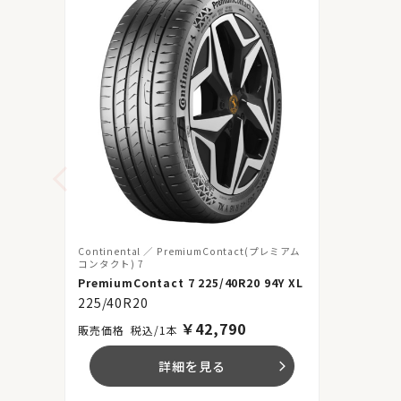
Continental
PremiumContact(プレミアム
コンタクト) 7
PremiumContact 7 225/40R20 94Y XL
225/40R20
￥
42,790
税込/1本
詳細を見る
arrow_forward_ios