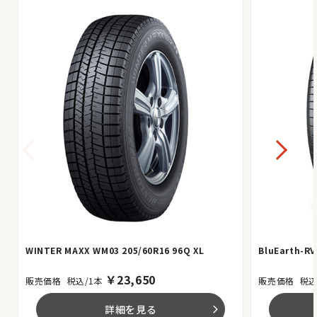
WINTER MAXX WM03 205/60R16 96Q XL
BluEarth-RV
￥
23,650
税込/1本
税込
詳細を見る
arrow_forward_ios