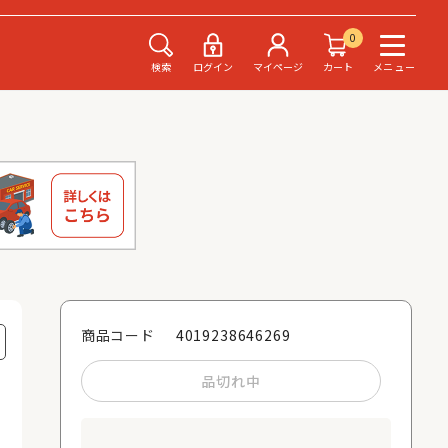
0
検索
ログイン
マイページ
カート
メニュー
4019238646269
商品コード
品切れ中