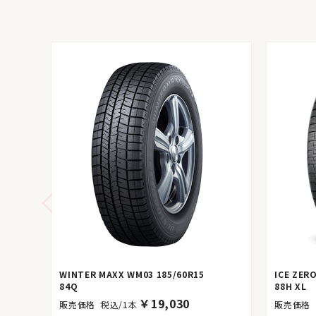
WINTER MAXX WM03 185/60R15
ICE ZER
84Q
88H XL
￥
19,030
税込/1本