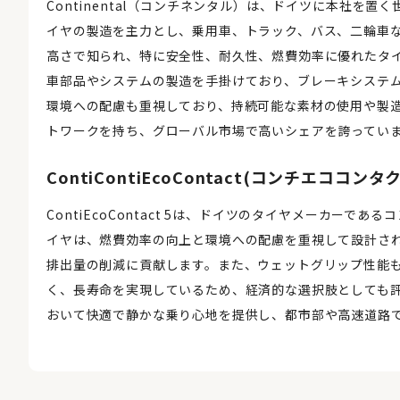
Continental（コンチネンタル）は、ドイツに本社を
イヤの製造を主力とし、乗用車、トラック、バス、二輪車
高さで知られ、特に安全性、耐久性、燃費効率に優れたタ
車部品やシステムの製造を手掛けており、ブレーキシステ
環境への配慮も重視しており、持続可能な素材の使用や製
トワークを持ち、グローバル市場で高いシェアを誇ってい
ContiContiEcoContact(コンチエココンタク
ContiEcoContact 5は、ドイツのタイヤメーカーであ
イヤは、燃費効率の向上と環境への配慮を重視して設計され
排出量の削減に貢献します。また、ウェットグリップ性能
く、長寿命を実現しているため、経済的な選択肢としても評価され
おいて快適で静かな乗り心地を提供し、都市部や高速道路