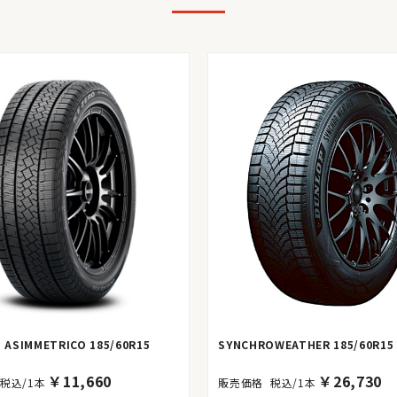
O ASIMMETRICO 185/60R15
SYNCHROWEATHER 185/60R15
￥
11,660
￥
26,730
税込/1本
税込/1本