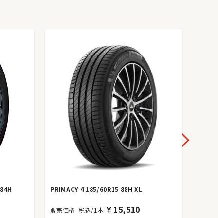
 84H
PRIMACY 4 185/60R15 88H XL
POWER
￥
15,510
税込/1本