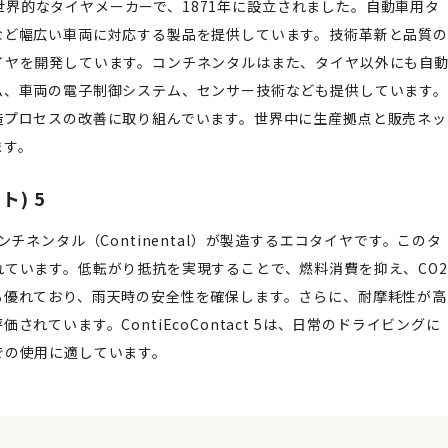
置く世界的なタイヤメーカーで、1871年に設立されました。自動車用タ
など幅広い車両に対応する製品を提供しています。技術革新と品質の
イヤを開発しています。コンチネンタルはまた、タイヤ以外にも自
ム、車両の電子制御システム、センサー技術なども提供しています。
造プロセスの改善に取り組んでいます。世界中に生産拠点と販売ネッ
ます。
ト) 5
るコンチネンタル（Continental）が製造するエコタイヤです。このタ
ています。低転がり抵抗を実現することで、燃料消費を抑え、CO2
も優れており、雨天時の安全性を確保します。さらに、耐摩耗性が高
ています。ContiEcoContact 5は、日常のドライビングに
での使用に適しています。