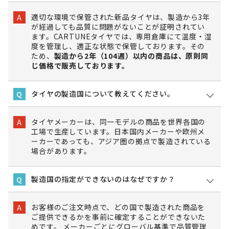
適切な環境で保管された新品タイヤは、製造から3年
A
が経過しても品質に問題がないことが証明されてい
ます。CARTUNEタイヤでは、専用倉庫にて温度・湿
度を管理し、適正な状態で保管しております。その
ため、
製造から2年（104週）以内の商品は、原則同
じ価格で販売しております。
タイヤの製造国について教えてください。
Q
タイヤメーカーは、同一モデルの商品を世界各国の
A
工場で生産しています。日本国内メーカーや欧州メ
ーカーであっても、アジア圏の拠点で製造されている
場合があります。
製造国の指定ができないのはなぜですか？
Q
お客様のご注文時点で、どの国で製造された商品を
A
ご提供できるかを事前に確定することができないた
めです。 メーカーごとにグローバル基準で品質管理