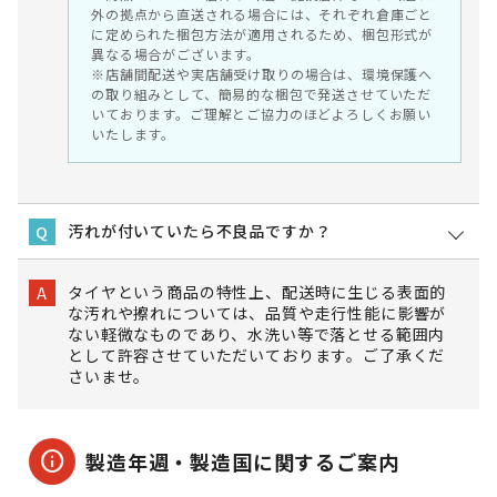
外の拠点から直送される場合には、それぞれ倉庫ごと
に定められた梱包方法が適用されるため、梱包形式が
異なる場合がございます。
※店舗間配送や実店舗受け取りの場合は、環境保護へ
の取り組みとして、簡易的な梱包で発送させていただ
いております。ご理解とご協力のほどよろしくお願い
いたします。
汚れが付いていたら不良品ですか？
Q
タイヤという商品の特性上、配送時に生じる表面的
A
な汚れや擦れについては、品質や走行性能に影響が
ない軽微なものであり、水洗い等で落とせる範囲内
として許容させていただいております。ご了承くだ
さいませ。
info
製造年週・製造国に関するご案内