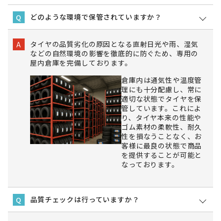
どのような環境で保管されていますか？
Q
タイヤの品質劣化の原因となる直射日光や雨、湿気
A
などの自然環境の影響を徹底的に防ぐため、専用の
屋内倉庫を完備しております。
倉庫内は通気性や温度管
理にも十分配慮し、常に
適切な状態でタイヤを保
管しています。これによ
り、タイヤ本来の性能や
ゴム素材の柔軟性、耐久
性を損なうことなく、お
客様に最良の状態で商品
を提供することが可能と
なっております。
品質チェックは行っていますか？
Q