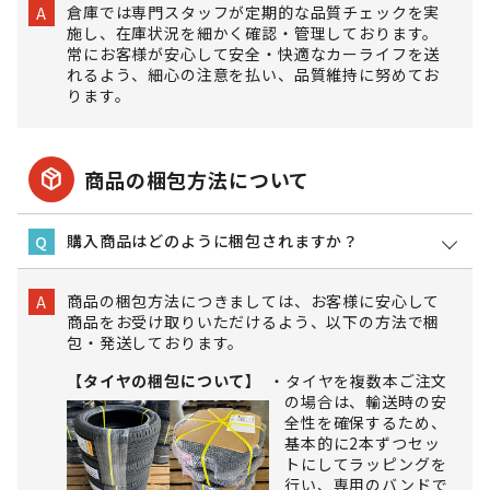
倉庫では専門スタッフが定期的な品質チェックを実
A
施し、在庫状況を細かく確認・管理しております。
常にお客様が安心して安全・快適なカーライフを送
れるよう、細心の注意を払い、品質維持に努めてお
ります。
package_2
商品の梱包方法について
購入商品はどのように梱包されますか？
Q
商品の梱包方法につきましては、お客様に安心して
A
商品をお受け取りいただけるよう、以下の方法で梱
包・発送しております。
【タイヤの梱包について】
タイヤを複数本ご注文
の場合は、輸送時の安
全性を確保するため、
基本的に2本ずつセッ
トにしてラッピングを
行い、専用のバンドで