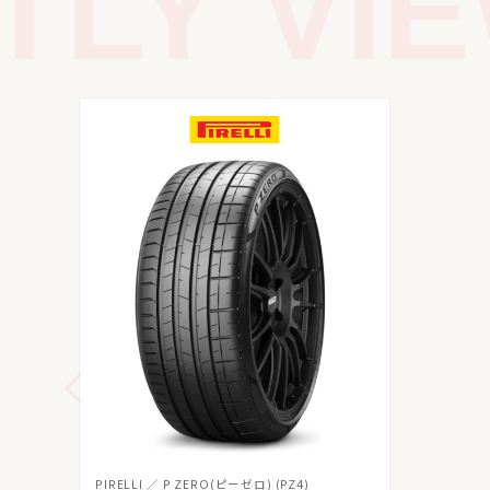
LY VIE
PIRELLI
P ZERO(ピーゼロ) (PZ4)