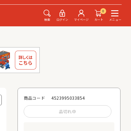
0
検索
ログイン
マイページ
カート
メニュー
4523995033854
商品コード
品切れ中