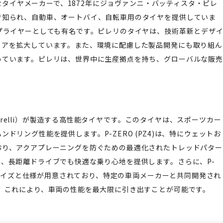
名なタイヤメーカーで、1872年にジョヴァンニ・バッティスタ・ピレ
で知られ、自動車、オートバイ、自転車用のタイヤを提供していま
プライヤーとしても有名です。ピレリのタイヤは、技術革新とデザ
ェアを拡大しています。また、環境に配慮した製品開発にも取り組ん
めています。ピレリは、世界中に生産拠点を持ち、グローバルな販売
Pirelli）が製造する高性能タイヤです。このタイヤは、スポーツカー
リング性能を提供します。P-ZERO (PZ4)は、特にウェットお
おり、アクアプレーニングを防ぐための最適化されたトレッドパター
、長距離ドライブでも快適な乗り心地を提供します。さらに、P-
くのサイズと仕様が用意されており、特定の車両メーカーと共同開発され
。これにより、車両の性能を最大限に引き出すことが可能です。