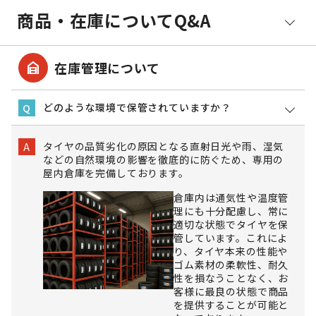
商品・在庫についてQ&A
garage_home
在庫管理について
どのような環境で保管されていますか？
Q
タイヤの品質劣化の原因となる直射日光や雨、湿気
A
などの自然環境の影響を徹底的に防ぐため、専用の
屋内倉庫を完備しております。
倉庫内は通気性や温度管
理にも十分配慮し、常に
適切な状態でタイヤを保
管しています。これによ
り、タイヤ本来の性能や
ゴム素材の柔軟性、耐久
性を損なうことなく、お
客様に最良の状態で商品
を提供することが可能と