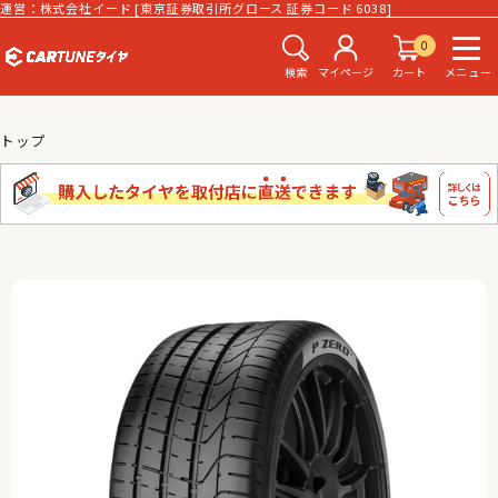
運営：株式会社イード [東京証券取引所グロース 証券コード 6038]
0
検索
マイページ
カート
メニュー
トップ