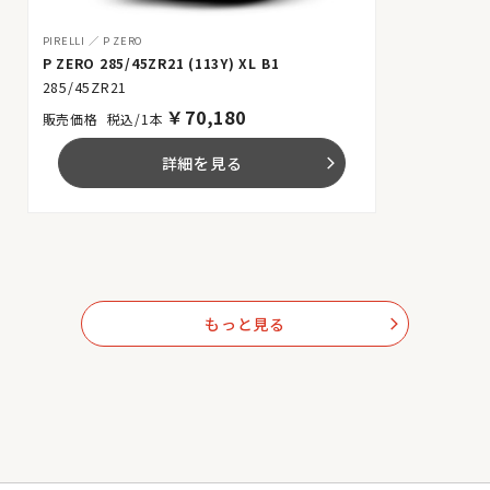
PIRELLI
P ZERO
P ZERO 285/45ZR21 (113Y) XL B1
285/45ZR21
￥
70,180
税込/1本
詳細を見る
arrow_forward_ios
もっと見る
arrow_forward_ios