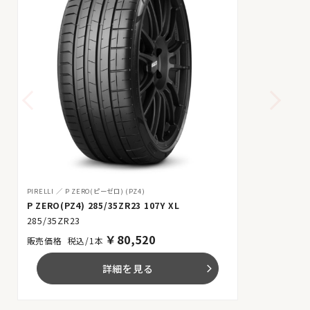
PIRELLI
P ZERO(ピーゼロ) (PZ4)
P ZERO(PZ4) 285/35ZR23 107Y XL
285/35ZR23
￥
80,520
税込/1本
詳細を見る
arrow_forward_ios