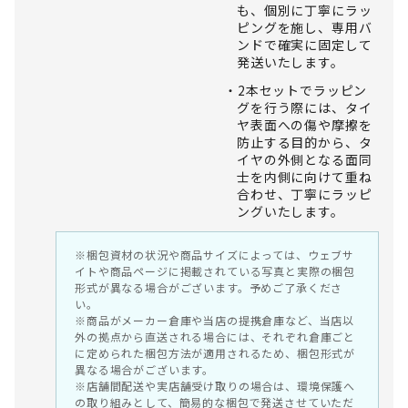
も、個別に丁寧にラッ
ピングを施し、専用バ
ンドで確実に固定して
発送いたします。
2本セットでラッピン
グを行う際には、タイ
ヤ表面への傷や摩擦を
防止する目的から、タ
イヤの外側となる面同
士を内側に向けて重ね
合わせ、丁寧にラッピ
ングいたします。
※梱包資材の状況や商品サイズによっては、ウェブサ
イトや商品ページに掲載されている写真と実際の梱包
形式が異なる場合がございます。予めご了承くださ
い。
※商品がメーカー倉庫や当店の提携倉庫など、当店以
外の拠点から直送される場合には、それぞれ倉庫ごと
に定められた梱包方法が適用されるため、梱包形式が
異なる場合がございます。
※店舗間配送や実店舗受け取りの場合は、環境保護へ
の取り組みとして、簡易的な梱包で発送させていただ