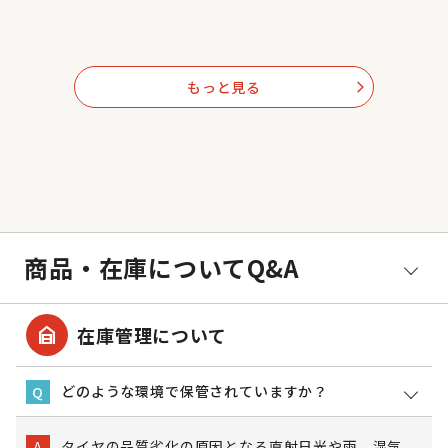
もっと見る
arrow_forward_ios
商品・在庫についてQ&A
garage_home
在庫管理について
どのような環境で保管されていますか？
Q
タイヤの品質劣化の原因となる直射日光や雨、湿気
A