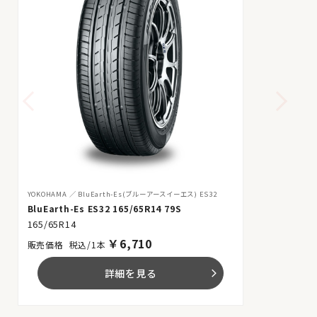
YOKOHAMA
BluEarth-Es(ブルーアースイーエス) ES32
BluEarth-Es ES32 165/65R14 79S
165/65R14
￥
6,710
税込/1本
詳細を見る
arrow_forward_ios