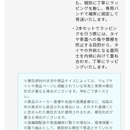
も、個別に丁寧にラッ
ピングを施し、専用バ
ンドで確実に固定して
発送いたします。
2本セットでラッピン
グを行う際には、タイ
ヤ表面への傷や摩擦を
防止する目的から、タ
イヤの外側となる面同
士を内側に向けて重ね
合わせ、丁寧にラッピ
ングいたします。
※梱包資材の状況や商品サイズによっては、ウェブサ
イトや商品ページに掲載されている写真と実際の梱包
形式が異なる場合がございます。予めご了承くださ
い。
※商品がメーカー倉庫や当店の提携倉庫など、当店以
外の拠点から直送される場合には、それぞれ倉庫ごと
に定められた梱包方法が適用されるため、梱包形式が
異なる場合がございます。
※店舗間配送や実店舗受け取りの場合は、環境保護へ
の取り組みとして、簡易的な梱包で発送させていただ