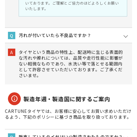
いております。ご理解とご協力のほどよろしくお願い
いたします。
汚れが付いていたら不良品ですか？
Q
タイヤという商品の特性上、配送時に生じる表面的
A
な汚れや擦れについては、品質や走行性能に影響が
ない軽微なものであり、水洗い等で落とせる範囲内
として許容させていただいております。ご了承くだ
さいませ。
info
製造年週・製造国に関するご案内
CARTUNEタイヤでは、お客様に安心してお買い求めいただけ
るよう、下記のポリシーに基づき商品を取り扱っております。
販売しているタイヤはいつ製造されたものですか？
Q