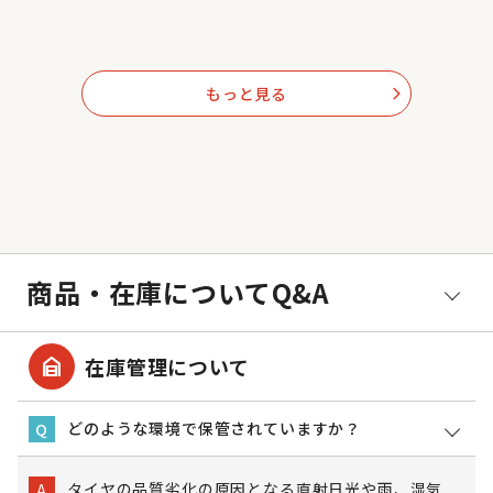
もっと見る
arrow_forward_ios
商品・在庫についてQ&A
garage_home
在庫管理について
どのような環境で保管されていますか？
Q
タイヤの品質劣化の原因となる直射日光や雨、湿気
A