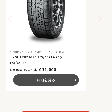
YOKOHAMA
iceGUARD(アイスガード)7 IG70
iceGUARD7 IG70 165/65R14 79Q
165/65R14
￥
11,000
税込/1本
詳細を見る
arrow_forward_ios