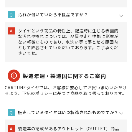
汚れが付いていたら不良品ですか？
Q
タイヤという商品の特性上、配送時に生じる表面的
A
な汚れや擦れについては、品質や走行性能に影響が
ない軽微なものであり、水洗い等で落とせる範囲内
として許容させていただいております。ご了承くだ
さいませ。
info
製造年週・製造国に関するご案内
CARTUNEタイヤでは、お客様に安心してお買い求めいただけ
るよう、下記のポリシーに基づき商品を取り扱っております。
販売しているタイヤはいつ製造されたものですか？
Q
製造年の記載があるアウトレット（OUTLET）商品
A