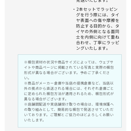
発送いたします。
2本セットでラッピン
グを行う際には、タイ
ヤ表面への傷や摩擦を
防止する目的から、タ
イヤの外側となる面同
士を内側に向けて重ね
合わせ、丁寧にラッピ
ングいたします。
※梱包資材の状況や商品サイズによっては、ウェブサ
イトや商品ページに掲載されている写真と実際の梱包
形式が異なる場合がございます。予めご了承くださ
い。
※商品がメーカー倉庫や当店の提携倉庫など、当店以
外の拠点から直送される場合には、それぞれ倉庫ごと
に定められた梱包方法が適用されるため、梱包形式が
異なる場合がございます。
※店舗間配送や実店舗受け取りの場合は、環境保護へ
の取り組みとして、簡易的な梱包で発送させていただ
いております。ご理解とご協力のほどよろしくお願い
いたします。