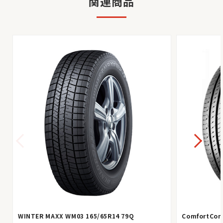
関連商品
WINTER MAXX WM03 165/65R14 79Q
ComfortCont