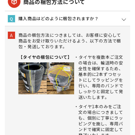
package_2
商品の梱包方法について
購入商品はどのように梱包されますか？
Q
商品の梱包方法につきましては、お客様に安心して
A
商品をお受け取りいただけるよう、以下の方法で梱
包・発送しております。
【タイヤの梱包について】
タイヤを複数本ご注文
の場合は、輸送時の安
全性を確保するため、
基本的に2本ずつセッ
トにしてラッピングを
行い、専用のバンドで
しっかりと固定して発
送いたします。
タイヤ1本のみをご注
文の場合につきまして
も、個別に丁寧にラッ
ピングを施し、専用バ
ンドで確実に固定して