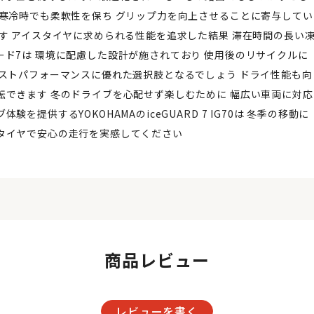
 寒冷時でも柔軟性を保ち グリップ力を向上させることに寄与してい
す アイスタイヤに求められる性能を追求した結果 滞在時間の長い
ード7は 環境に配慮した設計が施されており 使用後のリサイクルに
コストパフォーマンスに優れた選択肢となるでしょう ドライ性能も向
転できます 冬のドライブを心配せず楽しむために 幅広い車両に対応
提供するYOKOHAMAのiceGUARD 7 IG70は 冬季の移動に
タイヤで安心の走行を実感してください
商品レビュー
レビューを書く