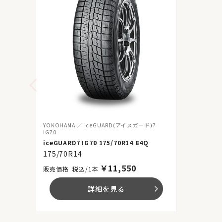
YOKOHAMA
iceGUARD(アイスガード)7
IG70
iceGUARD7 IG70 175/70R14 84Q
175/70R14
￥
11,550
税込/1本
詳細を見る
arrow_forward_ios