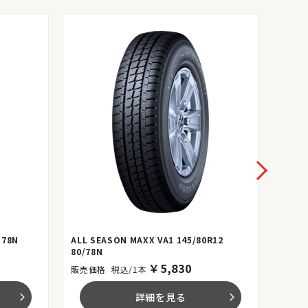
/78N
ALL SEASON MAXX VA1 145/80R12
OPEN 
80/78N
80/78
￥
5,830
税込/1本
詳細を見る
arrow_forward_ios
arrow_forward_ios