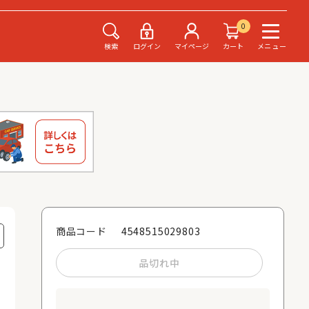
0
検索
ログイン
マイページ
カート
メニュー
4548515029803
商品コード
品切れ中