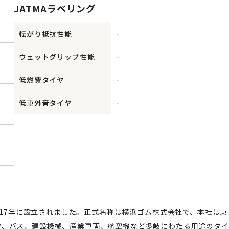
JATMAラベリング
-
転がり抵抗性能
-
ウェットグリップ性能
-
低燃費タイヤ
-
低車外音タイヤ
1917年に設立されました。正式名称は横浜ゴム株式会社で、本社は東
ク、バス、建設機械、産業車両、航空機など多岐にわたる用途のタイ