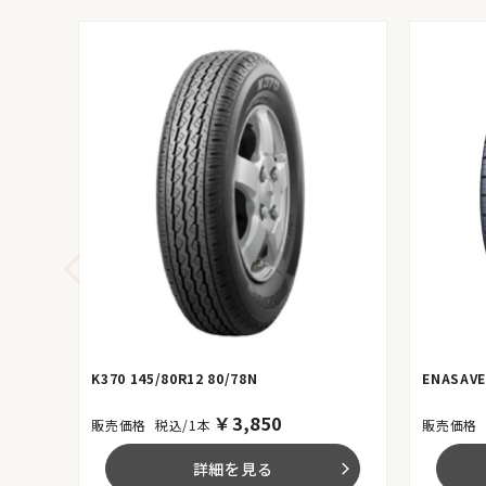
K370 145/80R12 80/78N
ENASAVE
￥
3,850
税込/1本
詳細を見る
arrow_forward_ios