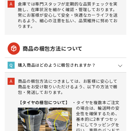
倉庫では専門スタッフが定期的な品質チェックを実
A
施し、在庫状況を細かく確認・管理しております。
常にお客様が安心して安全・快適なカーライフを送
れるよう、細心の注意を払い、品質維持に努めてお
ります。
package_2
商品の梱包方法について
購入商品はどのように梱包されますか？
Q
商品の梱包方法につきましては、お客様に安心して
A
商品をお受け取りいただけるよう、以下の方法で梱
包・発送しております。
【タイヤの梱包について】
タイヤを複数本ご注文
の場合は、輸送時の安
全性を確保するため、
基本的に2本ずつセッ
トにしてラッピングを
行い、専用のバンドで