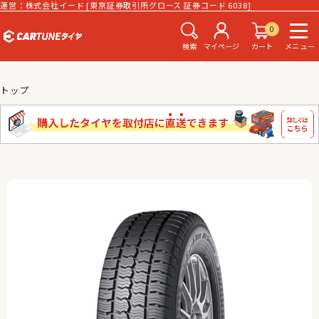
運営：株式会社イード [東京証券取引所グロース 証券コード 6038]
0
検索
マイページ
カート
メニュー
トップ