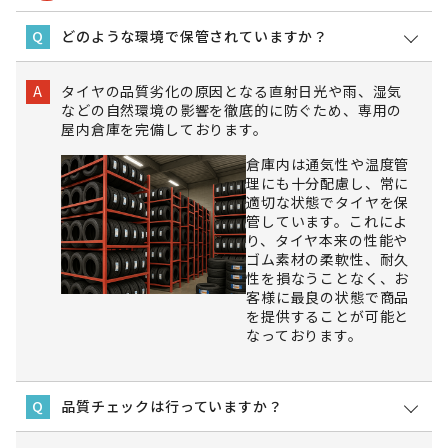
どのような環境で保管されていますか？
Q
タイヤの品質劣化の原因となる直射日光や雨、湿気
A
などの自然環境の影響を徹底的に防ぐため、専用の
屋内倉庫を完備しております。
倉庫内は通気性や温度管
理にも十分配慮し、常に
適切な状態でタイヤを保
管しています。これによ
り、タイヤ本来の性能や
ゴム素材の柔軟性、耐久
性を損なうことなく、お
客様に最良の状態で商品
を提供することが可能と
なっております。
品質チェックは行っていますか？
Q