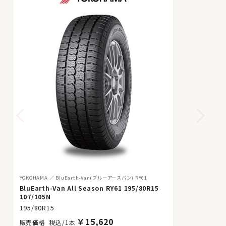
YOKOHAMA
BluEarth-Van(ブルーアースバン) RY61
BluEarth-Van All Season RY61 195/80R15
107/105N
195/80R15
￥
15,620
税込/1本