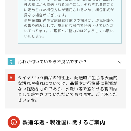
外の拠点から直送される場合には、それぞれ倉庫ごと
に定められた梱包方法が適用されるため、梱包形式が
異なる場合がございます。
※店舗間配送や実店舗受け取りの場合は、環境保護へ
の取り組みとして、簡易的な梱包で発送させていただ
いております。ご理解とご協力のほどよろしくお願い
いたします。
汚れが付いていたら不良品ですか？
Q
タイヤという商品の特性上、配送時に生じる表面的
A
な汚れや擦れについては、品質や走行性能に影響が
ない軽微なものであり、水洗い等で落とせる範囲内
として許容させていただいております。ご了承くだ
さいませ。
info
製造年週・製造国に関するご案内