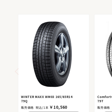
WINTER MAXX WM03 165/65R14
Comfort
79Q
79T
￥
10,560
税込/1本