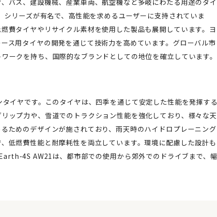
ク、バス、建設機械、産業車両、航空機など多岐にわたる用途のタイ
N」シリーズが有名で、高性能を求めるユーザーに支持されていま
低燃費タイヤやリサイクル素材を使用した製品も展開しています。ヨ
レース用タイヤの開発を通じて技術力を高めています。グローバル市
トワークを持ち、国際的なブランドとしての地位を確立しています。
1
ルシーズンタイヤです。このタイヤは、四季を通じて安定した性能を発揮す
グリップ力や、雪道でのトラクション性能を強化しており、様々な天
めるためのデザインが施されており、雨天時のハイドロプレーニング
で、低燃費性能と耐摩耗性を両立しています。環境に配慮した設計も
arth-4S AW21は、都市部での使用から郊外でのドライブまで、