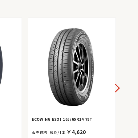
H
ECOWING ES31 165/65R14 79T
BluEa
￥
4,620
税込/1本