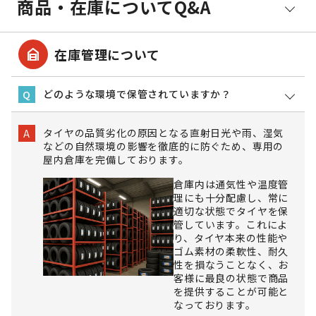
商品・在庫についてQ&A
garage_home
在庫管理について
どのような環境で保管されていますか？
Q
タイヤの品質劣化の原因となる直射日光や雨、湿気
A
などの自然環境の影響を徹底的に防ぐため、専用の
屋内倉庫を完備しております。
倉庫内は通気性や温度管
理にも十分配慮し、常に
適切な状態でタイヤを保
管しています。これによ
り、タイヤ本来の性能や
ゴム素材の柔軟性、耐久
性を損なうことなく、お
客様に最良の状態で商品
を提供することが可能と
なっております。