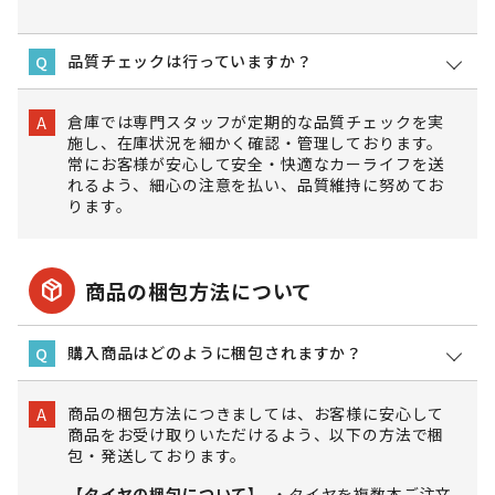
品質チェックは行っていますか？
Q
倉庫では専門スタッフが定期的な品質チェックを実
A
施し、在庫状況を細かく確認・管理しております。
常にお客様が安心して安全・快適なカーライフを送
れるよう、細心の注意を払い、品質維持に努めてお
ります。
package_2
商品の梱包方法について
購入商品はどのように梱包されますか？
Q
商品の梱包方法につきましては、お客様に安心して
A
商品をお受け取りいただけるよう、以下の方法で梱
包・発送しております。
【タイヤの梱包について】
タイヤを複数本ご注文