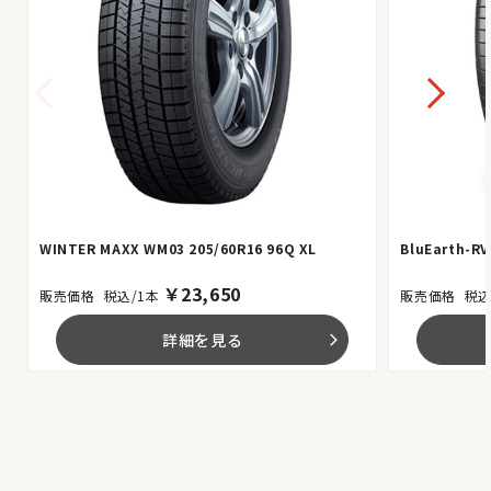
WINTER MAXX WM03 205/60R16 96Q XL
BluEarth-RV
￥
23,650
税込/1本
税込
詳細を見る
arrow_forward_ios