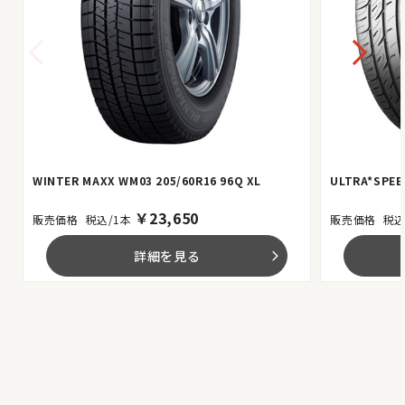
WINTER MAXX WM03 205/60R16 96Q XL
ULTRA*SPEED
￥
23,650
税込/1本
税込
詳細を見る
arrow_forward_ios