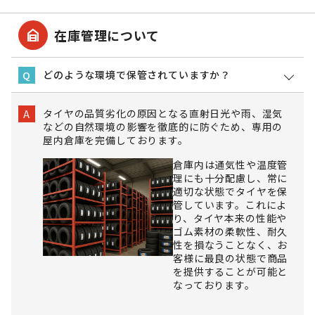
garage_home
在庫管理について
どのような環境で保管されていますか？
Q
タイヤの品質劣化の原因となる直射日光や雨、湿気
A
などの自然環境の影響を徹底的に防ぐため、専用の
屋内倉庫を完備しております。
倉庫内は通気性や温度管
理にも十分配慮し、常に
適切な状態でタイヤを保
管しています。これによ
り、タイヤ本来の性能や
ゴム素材の柔軟性、耐久
性を損なうことなく、お
客様に最良の状態で商品
を提供することが可能と
なっております。