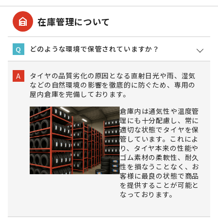
garage_home
在庫管理について
どのような環境で保管されていますか？
Q
タイヤの品質劣化の原因となる直射日光や雨、湿気
A
などの自然環境の影響を徹底的に防ぐため、専用の
屋内倉庫を完備しております。
倉庫内は通気性や温度管
理にも十分配慮し、常に
適切な状態でタイヤを保
管しています。これによ
り、タイヤ本来の性能や
ゴム素材の柔軟性、耐久
性を損なうことなく、お
客様に最良の状態で商品
を提供することが可能と
なっております。