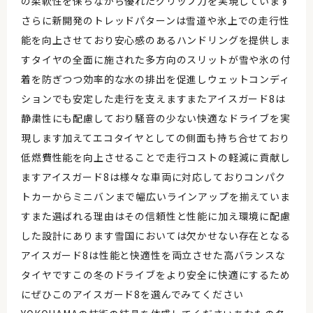
の柔軟性を保ちながら優れたグリップ力を実現しています
さらに新開発のトレッドパターンは雪道や氷上での走行性
能を向上させており安心感のあるハンドリングを提供しま
すタイヤの全面に施された多方向のスリットが雪や氷の付
着を防ぎつつ効率的な水の排出を促進しウェットコンディ
ションでも安定した走行を支えますまたアイスガード8は
静粛性にも配慮しており騒音の少ない快適なドライブを実
現します加えてエコタイヤとしての側面も持ち合せており
低燃費性能を向上させることで走行コストの軽減に貢献し
ますアイスガード8は様々な車両に対応しておりコンパク
トカーからミニバンまで幅広いラインアップを揃えていま
すまた選ばれる理由はその信頼性と性能に加え環境に配慮
した設計にあります雪国においては欠かせない存在となる
アイスガード8は性能と快適性を両立させた高バランスな
タイヤですこの冬のドライブをより安全に快適にするため
にぜひこのアイスガード8を選んでみてください