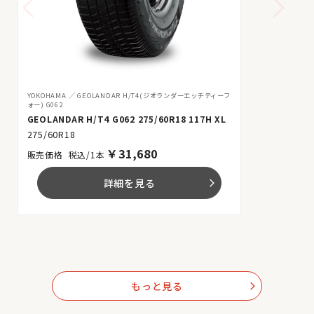
YOKOHAMA
GEOLANDAR H/T4(ジオランダーエッチティーフ
ォー) G062
GEOLANDAR H/T4 G062 275/60R18 117H XL
275/60R18
￥
31,680
税込/1本
詳細を見る
arrow_forward_ios
もっと見る
arrow_forward_ios