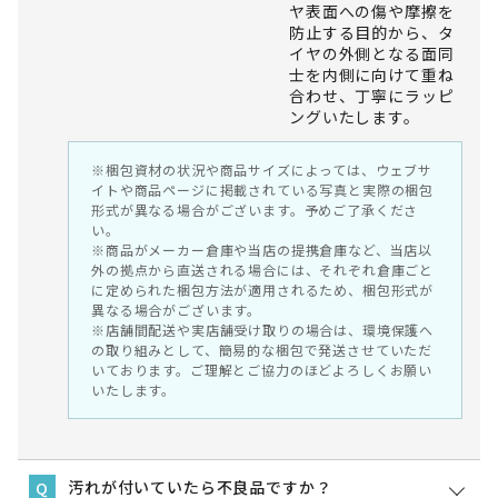
ヤ表面への傷や摩擦を
防止する目的から、タ
イヤの外側となる面同
士を内側に向けて重ね
合わせ、丁寧にラッピ
ングいたします。
※梱包資材の状況や商品サイズによっては、ウェブサ
イトや商品ページに掲載されている写真と実際の梱包
形式が異なる場合がございます。予めご了承くださ
い。
※商品がメーカー倉庫や当店の提携倉庫など、当店以
外の拠点から直送される場合には、それぞれ倉庫ごと
に定められた梱包方法が適用されるため、梱包形式が
異なる場合がございます。
※店舗間配送や実店舗受け取りの場合は、環境保護へ
の取り組みとして、簡易的な梱包で発送させていただ
いております。ご理解とご協力のほどよろしくお願い
いたします。
汚れが付いていたら不良品ですか？
Q