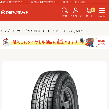
運営：株式会社イード [東京証券取引所グロース 証券コード 6038]
0
検索
マイページ
カート
メニュー
トップ
サイズから探す
18インチ
275/60R18