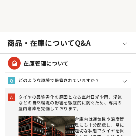
商品・在庫についてQ&A
garage_home
在庫管理について
どのような環境で保管されていますか？
Q
タイヤの品質劣化の原因となる直射日光や雨、湿気
A
などの自然環境の影響を徹底的に防ぐため、専用の
屋内倉庫を完備しております。
倉庫内は通気性や温度管
理にも十分配慮し、常に
適切な状態でタイヤを保